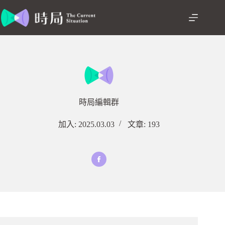
跳
至
主
要
內
容
時局編輯群
加入: 2025.03.03
文章: 193