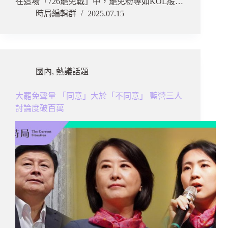
在這場「726罷免戰」中，罷免粉專如KOL般…
時局編輯群
2025.07.15
國內
,
熱議話題
大罷免聲量 「同意」大於「不同意」 藍營三人
討論度破百萬