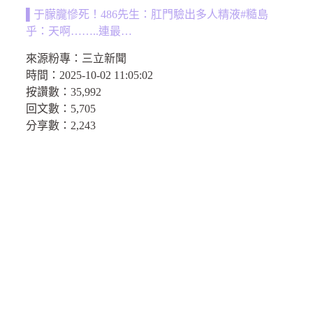
▌于朦朧慘死！486先生：肛門驗出多人精液#糙島
乎：天啊……..連最…
來源粉專：
三立新聞
時間：
2025-10-02 11:05:02
按讚數：
35,992
回文數：
5,705
分享數：
2,243