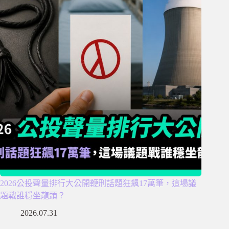
2026公投聲量排行大公開鞭刑話題狂飆17萬筆，這場議
題戰誰穩坐龍頭？
2026.07.31