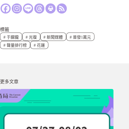
標籤
#
于朦朧
#
光復
#
新聞媒體
#
普發1萬元
#
聲量排行榜
#
花蓮
更多文章