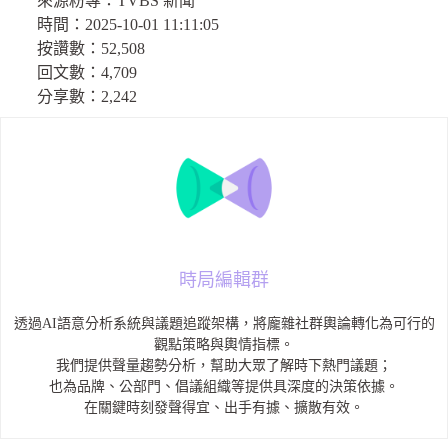
來源粉專：
TVBS 新聞
時間：
2025-10-01 11:11:05
按讚數：
52,508
回文數：
4,709
分享數：
2,242
時局編輯群
透過AI語意分析系統與議題追蹤架構，將龐雜社群輿論轉化為可行的
觀點策略與輿情指標。
我們提供聲量趨勢分析，幫助大眾了解時下熱門議題；
也為品牌、公部門、倡議組織等提供具深度的決策依據。
在關鍵時刻發聲得宜、出手有據、擴散有效。