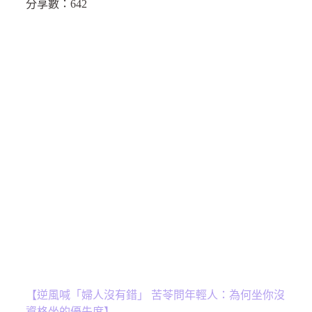
分享數：
642
【逆風喊「婦人沒有錯」 苦苓問年輕人：為何坐你沒
資格坐的優先席】