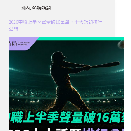
國內
,
熱議話題
2026中職上半季聲量破16萬筆，十大話題排行
公開