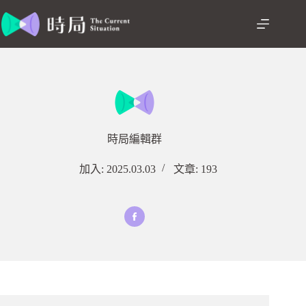
跳
至
主
要
內
容
時局編輯群
加入: 2025.03.03
文章: 193