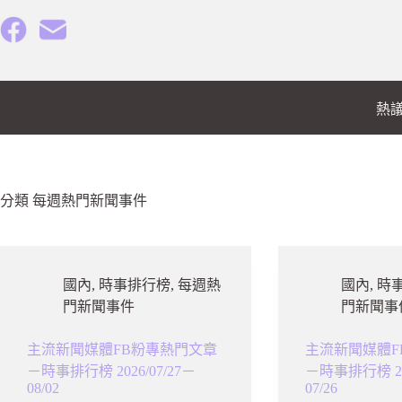
跳
至
主
要
內
熱
容
分類
每週熱門新聞事件
國內
,
時事排行榜
,
每週熱
國內
,
時
門新聞事件
門新聞事
主流新聞媒體FB粉專熱門文章
主流新聞媒體F
－時事排行榜 2026/07/27－
－時事排行榜 202
08/02
07/26