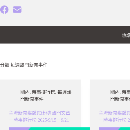
跳
至
主
要
內
熱
容
分類
每週熱門新聞事件
國內
,
時事排行榜
,
每週熱
國內
,
時
門新聞事件
門新聞事
主流新聞媒體FB粉專熱門文章
主流新聞媒體F
－時事排行榜 2025/9/15－9/21
－時事排行榜 202