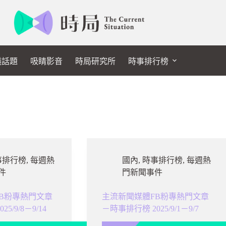
議話題
吸睛影音
時局研究所
時事排行榜
事排行榜
,
每週熱
國內
,
時事排行榜
,
每週熱
件
門新聞事件
B粉專熱門文章
主流新聞媒體FB粉專熱門文章
5/9/8－9/14
－時事排行榜 2025/9/1－9/7