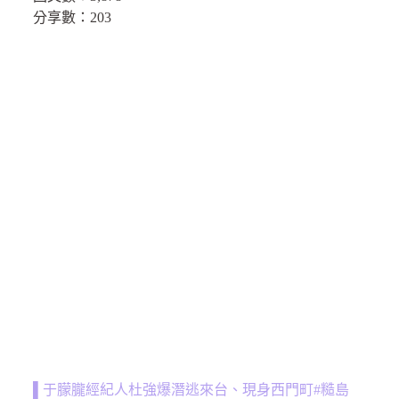
分享數：
203
▌于朦朧經紀人杜強爆潛逃來台、現身西門町#糙島