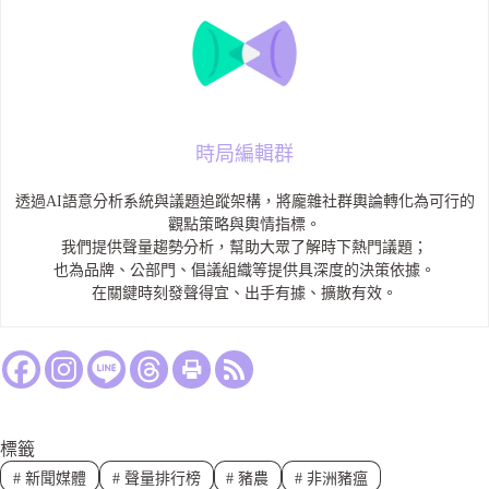
時局編輯群
透過AI語意分析系統與議題追蹤架構，將龐雜社群輿論轉化為可行的
觀點策略與輿情指標。
我們提供聲量趨勢分析，幫助大眾了解時下熱門議題；
也為品牌、公部門、倡議組織等提供具深度的決策依據。
在關鍵時刻發聲得宜、出手有據、擴散有效。
標籤
#
新聞媒體
#
聲量排行榜
#
豬農
#
非洲豬瘟