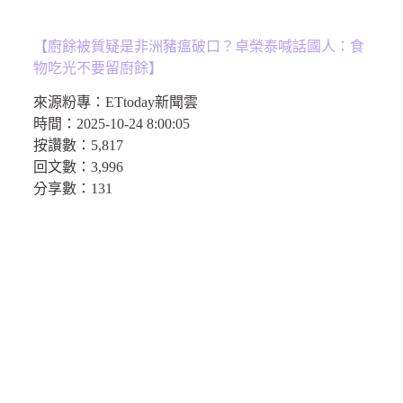
【廚餘被質疑是非洲豬瘟破口？卓榮泰喊話國人：食
物吃光不要留廚餘】
來源粉專：
ETtoday新聞雲
時間：
2025-10-24 8:00:05
按讚數：
5,817
回文數：
3,996
分享數：1
31