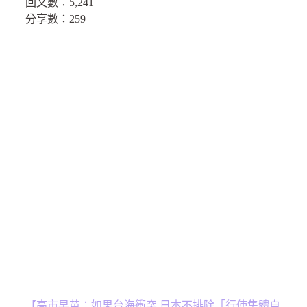
回文數：
5,241
分享數：259
【高市早苗：如果台海衝突 日本不排除「行使集體自