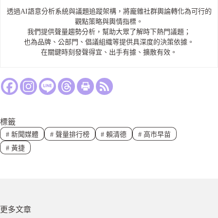
透過AI語意分析系統與議題追蹤架構，將龐雜社群輿論轉化為可行的
觀點策略與輿情指標。
我們提供聲量趨勢分析，幫助大眾了解時下熱門議題；
也為品牌、公部門、倡議組織等提供具深度的決策依據。
在關鍵時刻發聲得宜、出手有據、擴散有效。
標籤
#
新聞媒體
#
聲量排行榜
#
賴清德
#
高市早苗
#
黃捷
更多文章