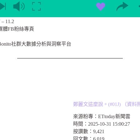
– 11.2
媒體FB粉絲專頁
onito社群大數據分析與洞察平台
鄭麗文這麼說。(#01J) （
來源粉專：
ETtoday新聞雲
時間：
2025-10-31 15:00:27
按讚數：
9,421
回文數：
6,019