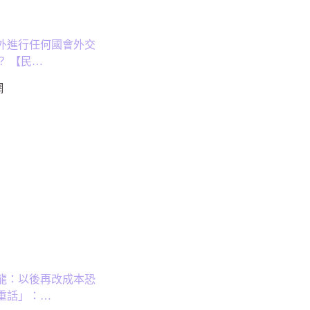
外進行任何國會外交
？ 【民…
網
龍：以後再改成本恐
重話」：…