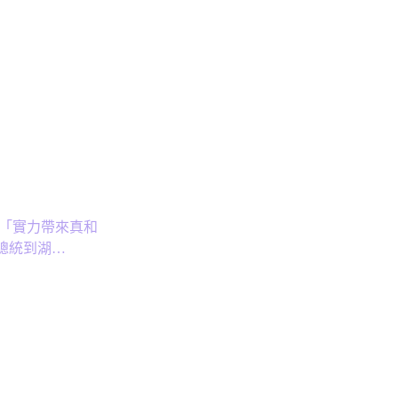
嗆「實力帶來真和
總統到湖…