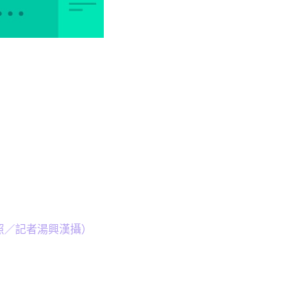
資料照／記者湯興漢攝）