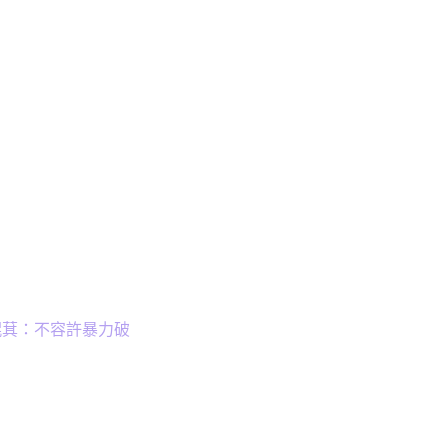
崐萁：不容許暴力破