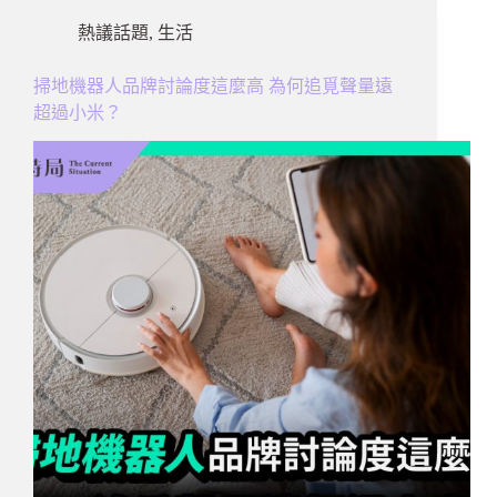
熱議話題
,
生活
掃地機器人品牌討論度這麼高 為何追覓聲量遠
超過小米？