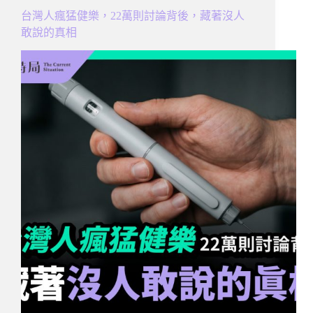
台灣人瘋猛健樂，22萬則討論背後，藏著沒人
敢說的真相