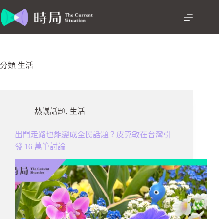
跳
至
主
要
內
容
分類
生活
熱議話題
,
生活
出門走路也能變成全民話題？皮克敏在台灣引
發 16 萬筆討論