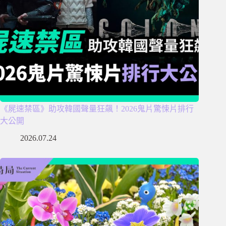
《屍速禁區》助攻韓國聲量狂飆！2026鬼片驚悚片排行
大公開
2026.07.24