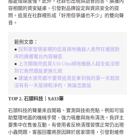
服處理速度慢。此外，社群也出現與語音回答、廣播內
容相關的資安疑慮，引發對品牌設定與資訊安全的提
問。追覓在社群裡形成「好用但爭議也不少」的雙向聲
音。
範例文章：
●
回到家發現家裡的追覓掃地機器人竟然在播放對
岸的廣播電台內容嚇歪
●
上次開箱完追覓X50 Ultra掃拖機器人超全能沒想
到它竟然還能更進化就
●
建議大家死都不要買追覓從拿到我的第一天起就
沒有有一天是掃乾淨的，無論怎麼設
TOP 2. 石頭科技｜9,633筆
石頭科技的聲量來自開箱、實測與技術亮點，例如可協
助整理地面的機械手臂、強力吸塵與拖布清洗。負評主
要集中在售後互動，有使用者反映清理習慣正常仍出現
小蟲問題，客服回覆將原因歸於居家環境，引發對維修