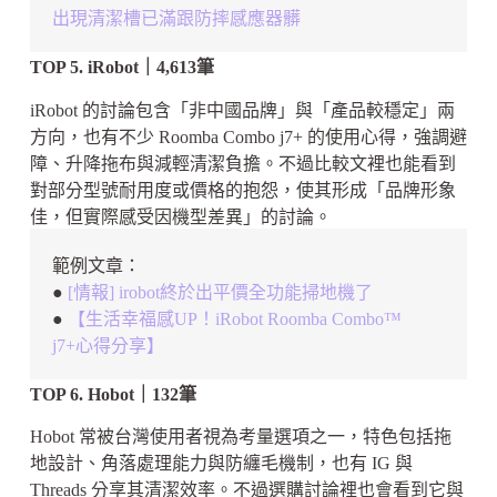
出現清潔槽已滿跟防摔感應器髒
TOP 5. iRobot｜4,613筆
iRobot 的討論包含「非中國品牌」與「產品較穩定」兩
方向，也有不少 Roomba Combo j7+ 的使用心得，強調避
障、升降拖布與減輕清潔負擔。不過比較文裡也能看到
對部分型號耐用度或價格的抱怨，使其形成「品牌形象
佳，但實際感受因機型差異」的討論。
範例文章：
●
[情報] irobot終於出平價全功能掃地機了
●
【生活幸福感UP！iRobot Roomba Combo™
j7+心得分享】
TOP 6. Hobot｜132筆
Hobot 常被台灣使用者視為考量選項之一，特色包括拖
地設計、角落處理能力與防纏毛機制，也有 IG 與
Threads 分享其清潔效率。不過選購討論裡也會看到它與