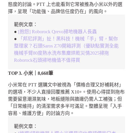
態度的討論。PTT 上也能看到它常被推為小米以外的選
擇，呈現「功能強、品牌信任度仍在」的風向。
範例文章：
●
[抱怨] Roborock Qrevo掃地機器人長蟲
●
「邦尼評測」扯！黑科技！機械「手」臂，幫你
整理家？石頭Saros Z70開箱評測（優缺點實測全能
機械手臂80度熱水洗布集塵烘乾災情2025掃拖
Roborock石頭掃地機值不值得買
TOP 3. 小米｜8,668筆
小米常在 PTT 選購文中被視為「價格合理又好補耗材」
的選項，不少人直接回覆推薦 X10+。使用心得提到拖布
需要留意潮濕氣味，地板縫隙與牆邊仍需人工補強；但
「日常維持」的清潔需求多半可滿足。整體呈現「入手
容易、維護方便」的討論方向。
範例文章：