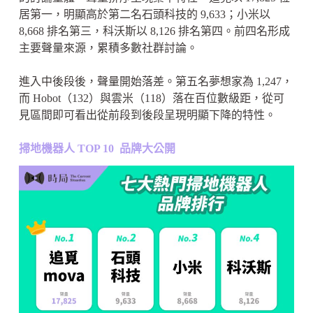
居第一，明顯高於第二名石頭科技的 9,633；小米以
8,668 排名第三，科沃斯以 8,126 排名第四。前四名形成
主要聲量來源，累積多數社群討論。
進入中後段後，聲量開始落差。第五名夢想家為 1,247，
而 Hobot（132）與雲米（118）落在百位數級距，從可
見區間即可看出從前段到後段呈現明顯下降的特性。
掃地機器人 TOP 10 品牌大公開