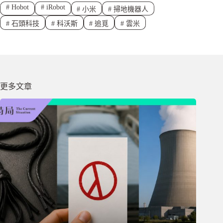
#
Hobot
#
iRobot
#
小米
#
掃地機器人
#
石頭科技
#
科沃斯
#
追覓
#
雲米
更多文章