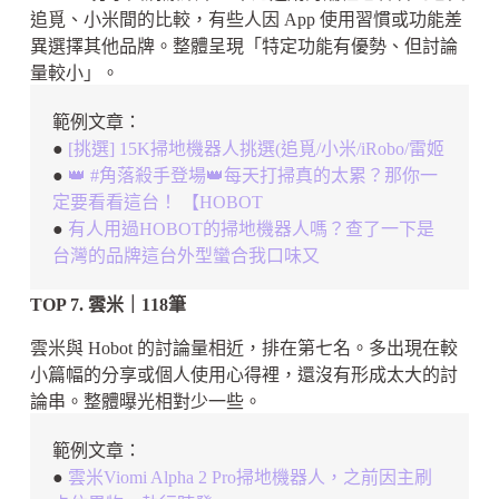
追覓、小米間的比較，有些人因 App 使用習慣或功能差
異選擇其他品牌。整體呈現「特定功能有優勢、但討論
量較小」。
範例文章：
●
[挑選] 15K掃地機器人挑選(追覓/小米/iRobo/雷姬
●
👑 #角落殺手登場👑每天打掃真的太累？那你一
定要看看這台！ 【HOBOT
●
有人用過HOBOT的掃地機器人嗎？查了一下是
台灣的品牌這台外型蠻合我口味又
TOP 7. 雲米｜118筆
雲米與 Hobot 的討論量相近，排在第七名。多出現在較
小篇幅的分享或個人使用心得裡，還沒有形成太大的討
論串。整體曝光相對少一些。
範例文章：
●
雲米Viomi Alpha 2 Pro掃地機器人，之前因主刷