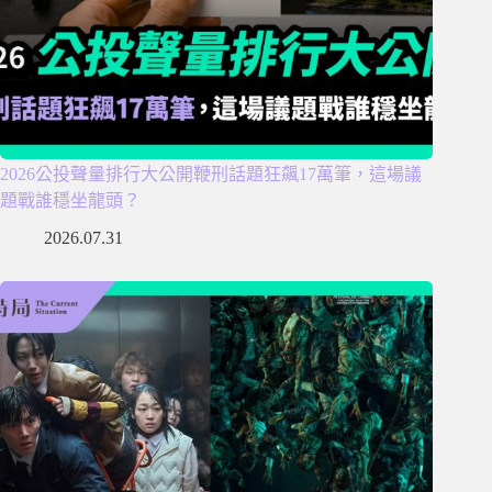
2026公投聲量排行大公開鞭刑話題狂飆17萬筆，這場議
題戰誰穩坐龍頭？
2026.07.31