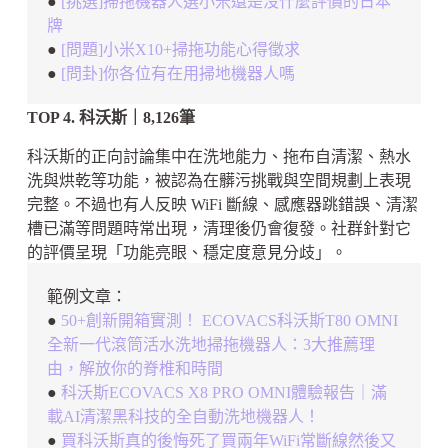
●
[挑選]掃拖機器人選小米還是沒什麼評價的日本
牌
●
[問題]小米X10+掃拖功能心得徵求
●
[問卦]你各位有在用掃地機器人嗎
TOP 4. 科沃斯｜8,126筆
科沃斯的正向討論集中在洗地能力、拖布自清潔、熱水
洗與烘乾等功能，被認為在髒污挑戰與空間規劃上表現
完整。不過也有人反映 WiFi 斷線、感應器跳錯誤、清潔
槽已滿等問題時常出現，清理後仍會復發。社群針對它
的評價呈現「功能亮眼、穩定度意見分歧」。
範例文章：
●
50+創新開箱實測！ ECOVACS科沃斯T80 OMNI
全新一代滾筒活水洗地掃拖機器人：3大推薦理
由，解放你的脊椎和時間
●
科沃斯ECOVACS X8 PRO OMNI體驗報告｜滿
載AI清潔黑科技的全自動洗地機器人！
●
買科沃斯真的後悔死了買兩年WiFi常斷線然後又