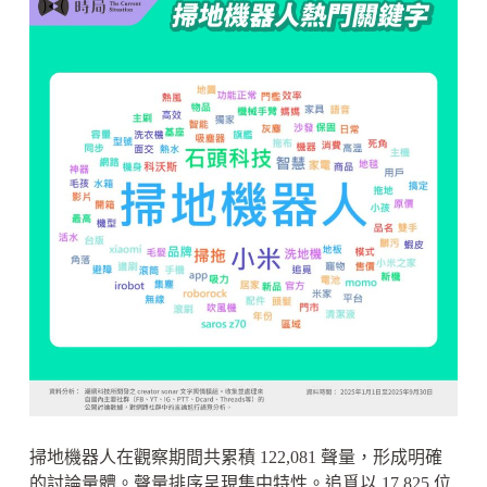
掃地機器人在觀察期間共累積 122,081 聲量，形成明確
的討論量體。聲量排序呈現集中特性。追覓以 17,825 位