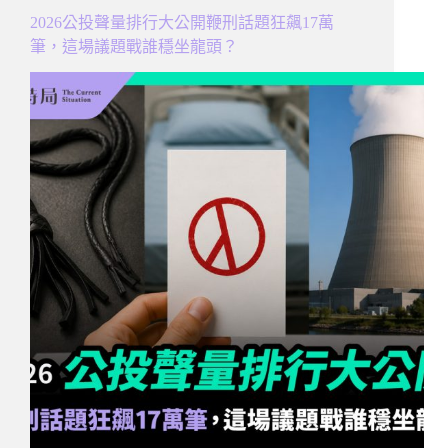
2026公投聲量排行大公開鞭刑話題狂飆17萬
筆，這場議題戰誰穩坐龍頭？