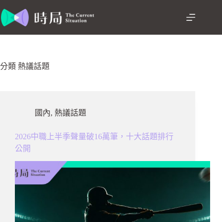
跳
至
主
要
內
容
分類
熱議話題
國內
,
熱議話題
2026中職上半季聲量破16萬筆，十大話題排行
公開