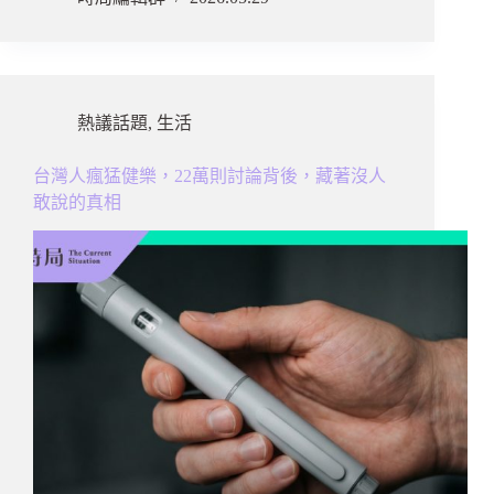
熱議話題
,
生活
台灣人瘋猛健樂，22萬則討論背後，藏著沒人
敢說的真相