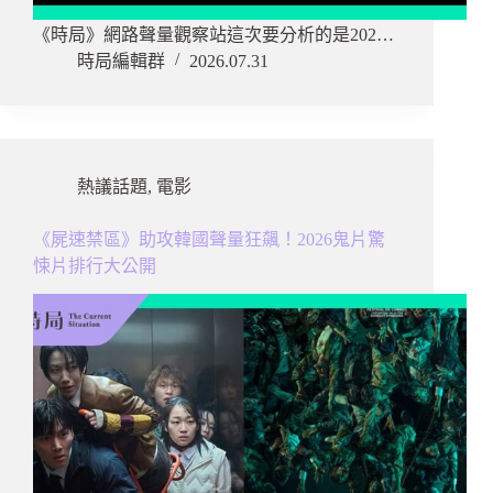
《時局》網路聲量觀察站這次要分析的是202…
時局編輯群
2026.07.31
熱議話題
,
電影
《屍速禁區》助攻韓國聲量狂飆！2026鬼片驚
悚片排行大公開