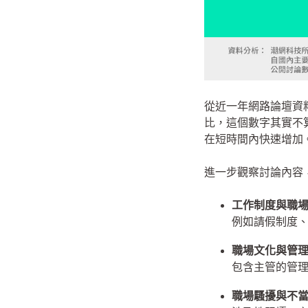
從近一年網路論壇資
比，這個數字其實不
在短時間內快速增加
進一步觀察討論內容
工作制度與職
例如請假制度
職場文化與管
包含主管的管
職場騷擾與不