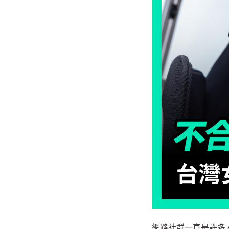
網路社群一直是許多