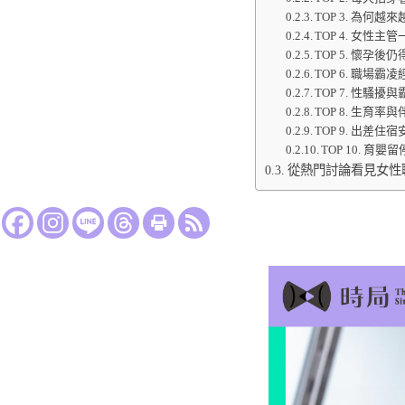
TOP 3. 為何
TOP 4. 女性
TOP 5. 懷孕
TOP 6. 職場霸
TOP 7. 性騷
TOP 8. 生育
TOP 9. 出差
TOP 10. 育
從熱門討論看見女性