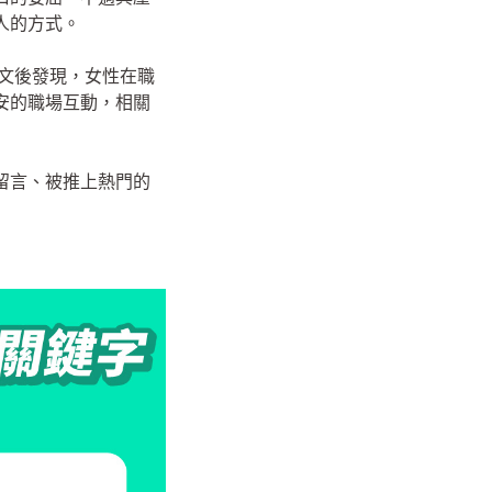
人的方式。
貼文後發現，女性在職
安的職場互動，相關
留言、被推上熱門的