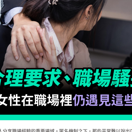
人分享職場經驗的重要場域。匿名機制之下，那些平常難以說出