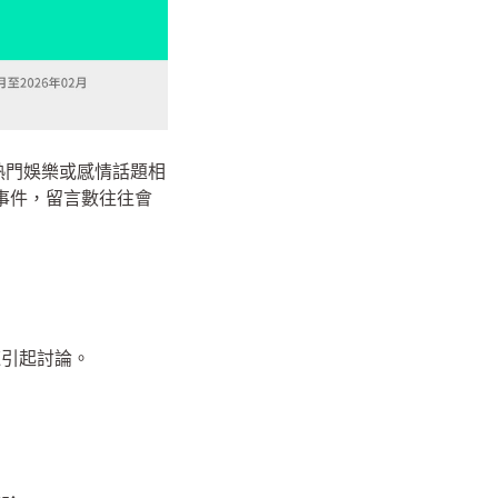
熱門娛樂或感情話題相
事件，留言數往往會
速引起討論。
。