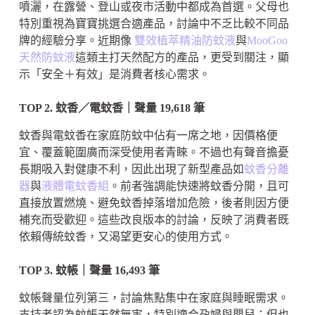
噴灑，在露營、登山或夜市活動中都成為首選。父母也
特別重視為寶寶挑選合適產品，討論中不乏比較不同品
牌的經驗分享。近期像
雙效植萃精油防蚊液
與
MooGoo
天然防蚊液
這類主打天然配方的產品，更受到關注，顯
示「安全＋有效」是消費者核心需求。
TOP 2. 蚊香／電蚊香｜聲量 19,618 筆
蚊香與電蚊香在家庭防蚊中佔有一席之地，因價格便
宜、覆蓋範圍廣而深受使用者青睞。不過也有聲音擔憂
長期吸入對健康不利，因此出現了新型產品如
蚊香分離
器
與
液體電蚊香組
。前者強調能快速將蚊香分開，且可
直接放置燃燒、避免蚊香掉落增加危險，後者則因方便
補充而受歡迎。這些改良版本的討論，反映了消費者既
依賴傳統蚊香，又渴望更安心的使用方式。
TOP 3. 蚊帳｜聲量 16,493 筆
蚊帳聲量位列第三，討論焦點集中在家庭與睡眠需求。
支持者認為蚊帳天然無害，特別適合孕婦與嬰兒；但也