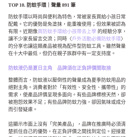
TOP 10. 防蚊手環｜聲量 891 筆
防蚊手環以時尚與便利為特色，常被家長買給小孩日常
配戴。它的優勢是免塗抹，能重複使用；但效果被認為
有限。近期像
買防蚊手環給小孩帶去上學
的經驗分享，
讓不少家長留言交流；同時〈
戶外活動必備防蚊手環
〉
的分享也讓這類產品被視為配件型防蚊工具。雖然聲量
在十大中最低，但仍在親子族群中有一定支持度。
防蚊液仍是夏日主角 品牌須在正負評價間取捨
整體而言，防蚊液以壓倒性的聲量成為夏季防蚊用品的
絕對主角。消費者對於「有效性、安全性、攜帶性」的
需求，使產品評價呈現多面向。有些品牌標榜天然，卻
被抱怨效果不足；有些品牌防蚊力強，卻因氣味或成分
而引發疑慮。
這顯示市面上沒有「完美產品」，品牌在推廣時必須清
楚抓住自己的優勢，在正負評價之間找到定位。迎接夏