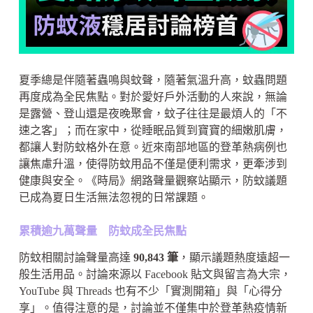
夏季總是伴隨著蟲鳴與蚊聲，隨著氣溫升高，蚊蟲問題
再度成為全民焦點。對於愛好戶外活動的人來說，無論
是露營、登山還是夜晚聚會，蚊子往往是最煩人的「不
速之客」；而在家中，從睡眠品質到寶寶的細嫩肌膚，
都讓人對防蚊格外在意。近來南部地區的登革熱病例也
讓焦慮升溫，使得防蚊用品不僅是便利需求，更牽涉到
健康與安全。《時局》網路聲量觀察站顯示，防蚊議題
已成為夏日生活無法忽視的日常課題。
累積逾九萬聲量 防蚊成全民焦點
防蚊相關討論聲量高達
90,843 筆
，顯示議題熱度遠超一
般生活用品。討論來源以 Facebook 貼文與留言為大宗，
YouTube 與 Threads 也有不少「實測開箱」與「心得分
享」。值得注意的是，討論並不僅集中於登革熱疫情新