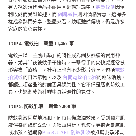
有人抱怨現代產品不耐用。近期討論中，
摺疊蚊帳
因便
利收納而受到歡迎，而
網購蚊帳
則因價格實惠、選擇多
樣成為熱門分享。整體來看，蚊帳雖然傳統，仍是許多
家庭的安心選擇。
TOP 4. 電蚊拍｜聲量 11,467 筆
電蚊拍以「主動出擊」的特性成為網友熱議的實用神
器，尤其半夜被蚊子干擾時，一擊得手的爽快感經常被
形容為「療癒」。社群上也有不少影片分享，包括
電蚊
拍滅蚊
的日常示範，以及
台南電蚊拍比賽
的趣味活動，
都讓這項產品的討論更具娛樂性。它不僅是居家防蚊工
具，也逐漸成為社群中具話題性的象徵。
TOP 5. 防蚊乳液｜聲量 7,808 筆
防蚊乳液因質地溫和、同時具備滋潤效果，受到關注肌
膚保養的族群喜愛。與噴霧相比，乳液型更適合敏感肌
或小孩。近期像
BioréGUARD防蚊乳液
被推薦為孕婦友