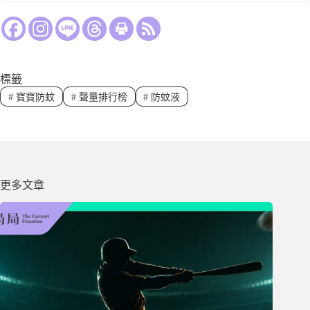
標籤
#
寶寶防蚊
#
聲量排行榜
#
防蚊液
更多文章