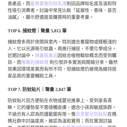
善產品，而
曼秀雷敦防蚊乳液
則因品牌知名度及溫和特
性吸引消費者。討論中常見比較「延展性、香味、是否
油膩」，顯示舒適度是購買時的重要考量。
TOP 6. 捕蚊燈｜聲量 5,812 筆
捕蚊燈多用於夜間與室內，特別適合養寵物或睡眠淺的
人。它以光源吸引蚊蟲，再進行捕捉，不需化學成分。
近期討論中，
除蟲菊產品
因結合植物驅蚊概念而受到矚
目，而
推薦的捕蚊燈
則引發許多實測與開箱分享。雖然
效果因環境差異而有所不同，但捕蚊燈仍被視為維持居
家品質的重要輔助工具。
TOP 7. 防蚊貼片｜聲量 2,847 筆
防蚊貼片因方便貼在衣物或嬰兒推車上，受到家長青
睞。它的優勢是不需接觸皮膚，適合小孩與敏感族群。
不過也有人認為防護範圍有限。像
貝恩嬰兒防蚊貼
在媽
媽社群中討論度高，被認為溫和實用；而在實測討論