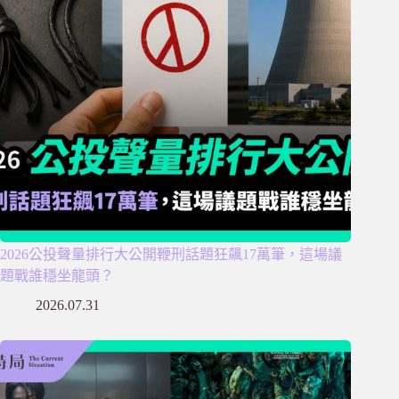
2026公投聲量排行大公開鞭刑話題狂飆17萬筆，這場議
題戰誰穩坐龍頭？
2026.07.31