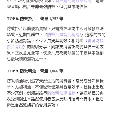
中，也常引發經驗交流如：
有推薦的防蚊貼片嗎
。這些
聲音顯示貼片雖非最強防蚊，但仍具市場價值。
TOP 8. 防蚊掛片｜聲量 1,252 筆
防蚊掛片以簡便為賣點，只需掛在環境中即可散發氣味
驅蚊。近期社群中，〈
防蚊片是智商稅嗎?
〉這樣的提問
引發熱烈討論，不少人質疑其功效；相對地〈
實測防蚊
掛片有用
〉的經驗分享，則讓支持者認為仍具備一定效
果。正反意見並存，使掛片成為防蚊產品中最具爭議卻
也最吸睛的選項之一。
TOP 9. 防蚊精油｜聲量 1,066 筆
防蚊精油吸引追求天然生活的消費者，常見成分如檸檬
草、尤加利油，不僅驅蚊也兼具香氛效果。社群上出現
不少案例，例如討論串
防蚊精油求推薦
，讓這類產品再
次受到關注。雖然使用者普遍反映持續時間有限，但它
仍是自然派族群的愛用選項。