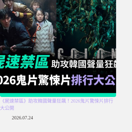
《屍速禁區》助攻韓國聲量狂飆！2026鬼片驚悚片排行
大公開
2026.07.24