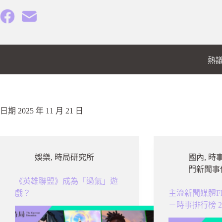
跳
至
主
要
內
熱
容
日期
2025 年 11 月 21 日
娛樂
,
時局研究所
國內
,
時
門新聞事
《英雄聯盟》成為「過氣」遊
戲？
主流新聞媒體F
－時事排行榜 2025