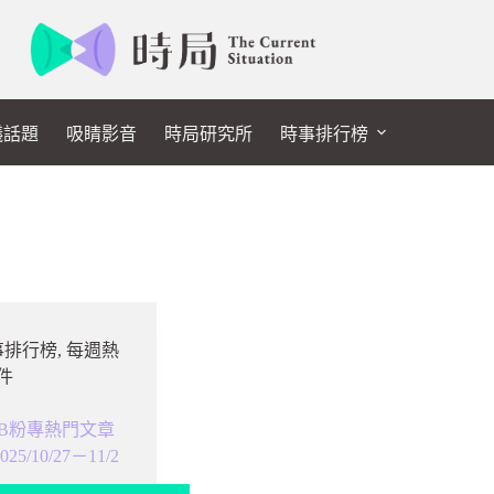
議話題
吸睛影音
時局研究所
時事排行榜
事排行榜
,
每週熱
件
B粉專熱門文章
/10/27－11/2