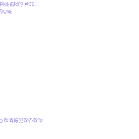
中國挑起的 台菲日
賴總統
滿意賴清德施政各政策