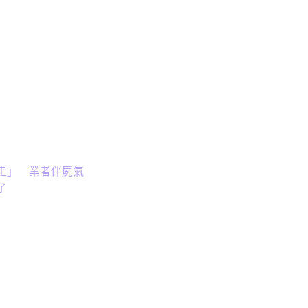
走」 業者伴屍氣
了