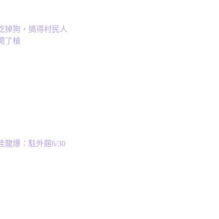
吃掉狗，搞得村民人
開了槍
龍爆：駐外館6/30