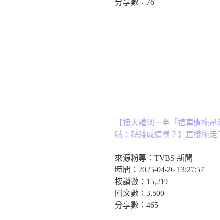
分享數：
76
【接大體到一半「禮車遭拖吊
喊：缺錢成這樣？】直接拖走
來源粉專：
TVBS 新聞
時間：
2025-04-26 13:27:57
按讚數：
15,219
回文數：
3,500
分享數：
465