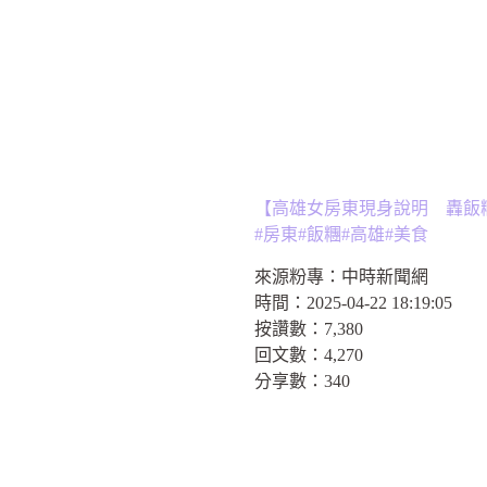
【高雄女房東現身說明 轟飯
#房東#飯糰#高雄#美食
來源粉專：
中時新聞網
時間：
2025-04-22 18:19:05
按讚數：
7,380
回文數：
4,270
分享數：
340