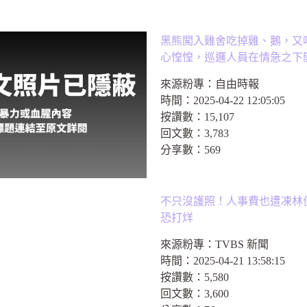
黑熊闖入雞舍吃掉雞、鵝，又
心惶惶，巡邏人員在情急之下
來源粉專：
自由時報
時間：
2025-04-22 12:05:05
按讚數：
15,107
回文數：
3,783
分享數：
569
不只沒護照！人事費也遭凍林佳
恐打烊
來源粉專：
TVBS 新聞
時間：
2025-04-21 13:58:15
按讚數：
5,580
回文數：
3,600