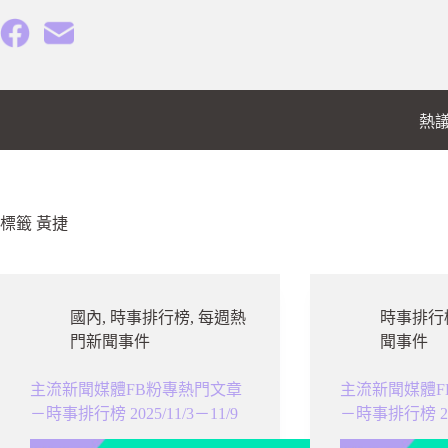
跳
至
主
要
內
熱
容
標籤
黃捷
國內
,
時事排行榜
,
每週熱
時事排行
門新聞事件
聞事件
主流新聞媒體FB粉專熱門文章
主流新聞媒體F
－時事排行榜 2025/11/3－11/9
－時事排行榜 202