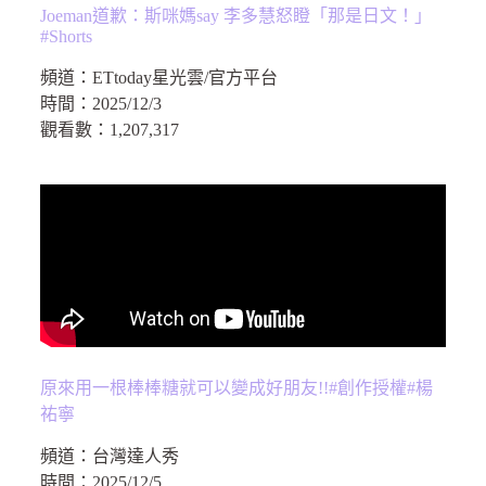
Joeman道歉：斯咪媽say 李多慧怒瞪「那是日文！」
#Shorts
頻道：
ETtoday星光雲/官方平台
時間：
2025/12/3
觀看數：
1,207,317
原來用一根棒棒糖就可以變成好朋友!!#創作授權#楊
祐寧
頻道：
台灣達人秀
時間：
2025/12/5