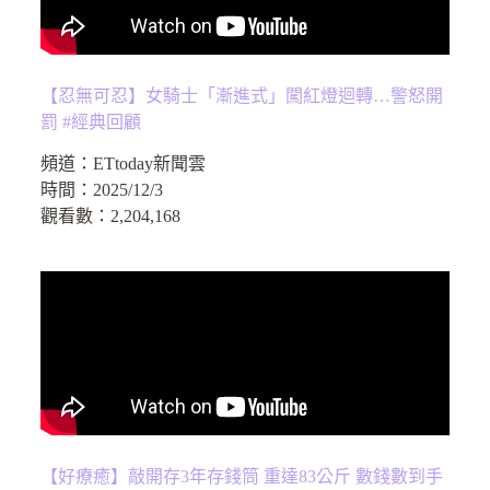
【忍無可忍】女騎士「漸進式」闖紅燈迴轉…警怒開
罰 #經典回顧
頻道：
ETtoday新聞雲
時間：
2025/12/3
觀看數：
2,204,168
【好療癒】敲開存3年存錢筒 重達83公斤 數錢數到手