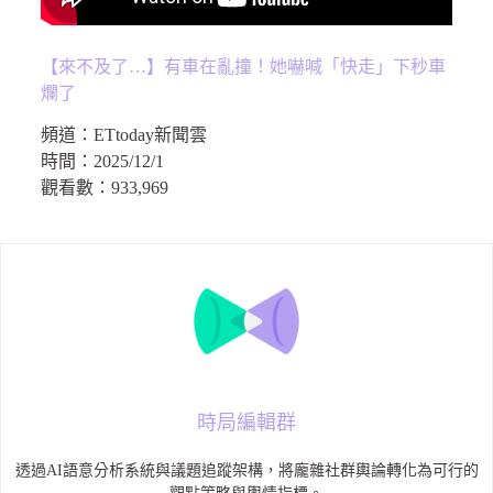
【來不及了…】有車在亂撞！她嚇喊「快走」下秒車
爛了
頻道：
ETtoday新聞雲
時間：
2025/12/1
觀看數：
933,969
時局編輯群
透過AI語意分析系統與議題追蹤架構，將龐雜社群輿論轉化為可行的