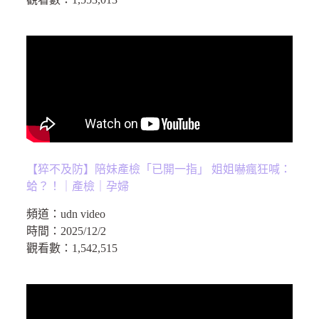
【猝不及防】陪妹產檢「已開一指」 姐姐嚇瘋狂喊：
蛤？！｜產檢｜孕婦
頻道：
udn video
時間：
2025/12/2
觀看數：
1,542,515