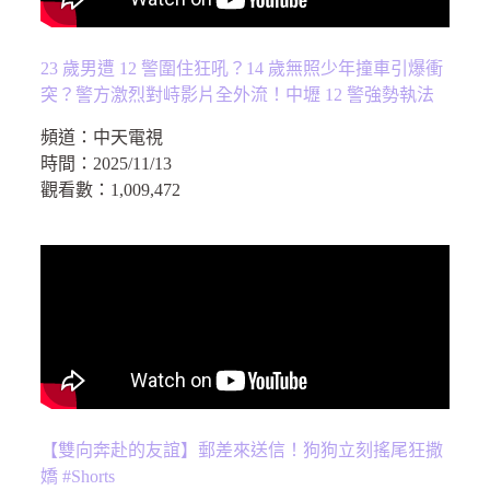
23 歲男遭 12 警圍住狂吼？14 歲無照少年撞車引爆衝
突？警方激烈對峙影片全外流！中壢 12 警強勢執法
頻道：
中天電視
時間：
2025/11/13
觀看數：
1,009,472
【雙向奔赴的友誼】郵差來送信！狗狗立刻搖尾狂撒
嬌 #Shorts