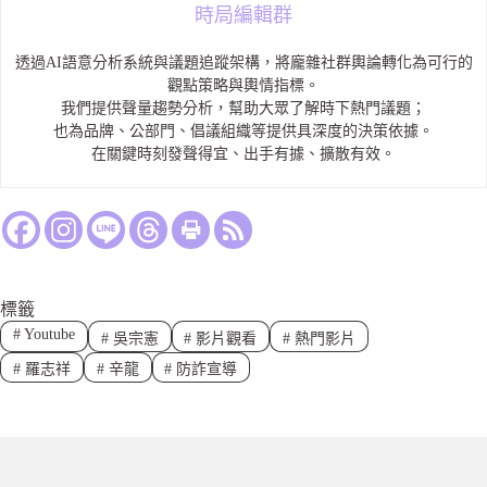
時局編輯群
透過AI語意分析系統與議題追蹤架構，將龐雜社群輿論轉化為可行的
觀點策略與輿情指標。
我們提供聲量趨勢分析，幫助大眾了解時下熱門議題；
也為品牌、公部門、倡議組織等提供具深度的決策依據。
在關鍵時刻發聲得宜、出手有據、擴散有效。
標籤
#
Youtube
#
吳宗憲
#
影片觀看
#
熱門影片
#
羅志祥
#
辛龍
#
防詐宣導