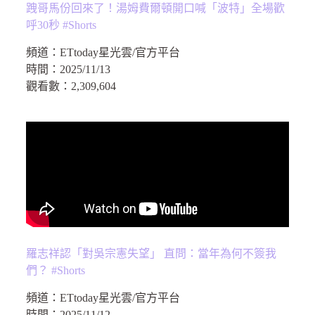
跩哥馬份回來了！湯姆費爾頓開口喊「波特」全場歡
呼30秒 #Shorts
頻道：
ETtoday星光雲/官方平台
時間：
2025/11/13
觀看數：
2,309,604
羅志祥認「對吳宗憲失望」 直問：當年為何不簽我
們？ #Shorts
頻道：
ETtoday星光雲/官方平台
時間：
2025/11/12