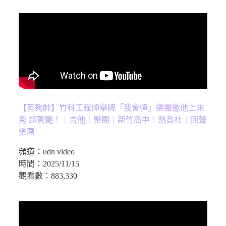
【有夠帥】竹科工程師舉牌「我會彈」樂團邀他上來
秀 超驚艷！｜吉他｜樂團｜新竹高中｜熱音社｜回聲
樂團
頻道：
udn video
時間：
2025/11/15
觀看數：
883,330