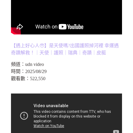
【遇上好心人🥹】是天使嗎?出國護照掉河裡 幸運遇
奇蹟解救！｜天使｜護照｜瑞典｜奇蹟｜皮艇
頻道：
udn video
時間：
2025/08/29
觀看數：
522,550