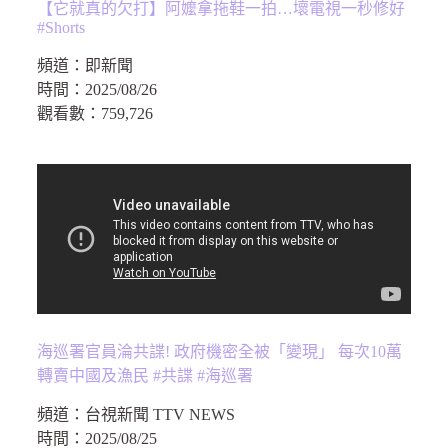
【它就真的欠打】阿嬤拿拖鞋一拍…壞電視一秒修好
#Shorts
頻道：
即新聞
時間：
2025/08/26
觀看數：
759,726
海巡署官員淪共諜! 政府機密全被「變現」 每次10萬
轉賣中國及漁民 #共諜 #海巡署
頻道：
台視新聞 TTV NEWS
時間：
2025/08/25