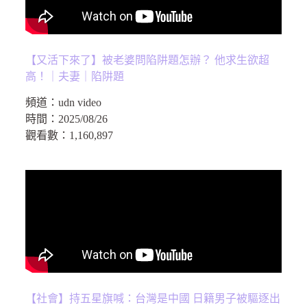
【又活下來了】被老婆問陷阱題怎辦？ 他求生欲超
高！｜夫妻｜陷阱題
頻道：
udn video
時間：
2025/08/26
觀看數：
1,160,897
【社會】持五星旗喊：台灣是中國 日籍男子被驅逐出