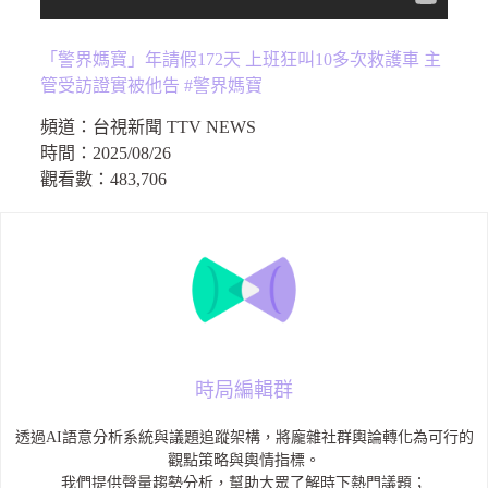
「警界媽寶」年請假172天 上班狂叫10多次救護車 主
管受訪證實被他告 #警界媽寶
頻道：
台視新聞 TTV NEWS
時間：
2025/08/26
觀看數：
483,706
時局編輯群
透過AI語意分析系統與議題追蹤架構，將龐雜社群輿論轉化為可行的
觀點策略與輿情指標。
我們提供聲量趨勢分析，幫助大眾了解時下熱門議題；