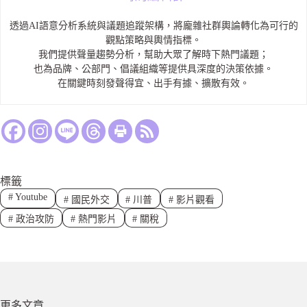
透過AI語意分析系統與議題追蹤架構，將龐雜社群輿論轉化為可行的
觀點策略與輿情指標。
我們提供聲量趨勢分析，幫助大眾了解時下熱門議題；
也為品牌、公部門、倡議組織等提供具深度的決策依據。
在關鍵時刻發聲得宜、出手有據、擴散有效。
標籤
#
Youtube
#
國民外交
#
川普
#
影片觀看
#
政治攻防
#
熱門影片
#
關稅
更多文章