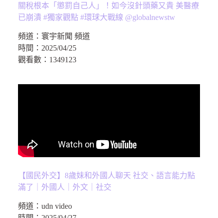
關稅根本「懲罰自己人」！如今沒針頭藥又貴 美醫療
已崩潰 #獨家觀點 #環球大戰線 @globalnewstw
頻道：
寰宇新聞 頻道
時間：
2025/04/25
觀看數：
1349123
【國民外交】8歲妹和外國人聊天 社交、語言能力點
滿了｜外國人｜外文｜社交
頻道：
udn video
時間：
2025/04/27