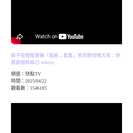
妹子投錯販賣機「面紙→套套」男同學目睹大笑：妳
買那個幹嘛😏 #shorts
頻道：
快點TV
時間：
2025/04/22
觀看數：
1546185