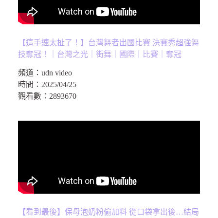
【這手速太扯了！】台灣舞者出國比賽 決賽秀超強舞
技奪冠！｜台灣之光｜街舞｜國際｜比賽｜奪冠
頻道：
udn video
時間：
2025/04/25
觀看數：
2893670
【看到最後】保母泡奶粉偷加料 從口袋拿出後…結局