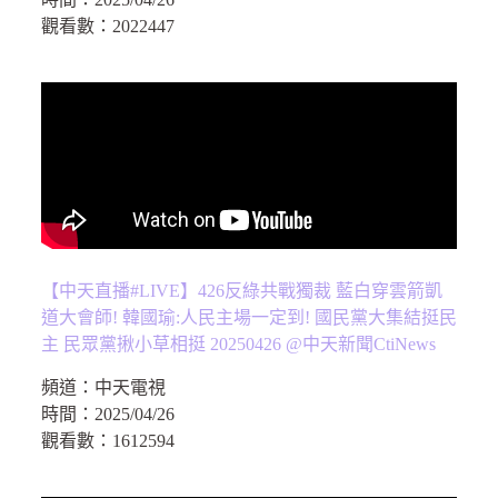
觀看數：
2022447
【中天直播#LIVE】426反綠共戰獨裁 藍白穿雲箭凱
道大會師! 韓國瑜:人民主場一定到! 國民黨大集結挺民
主 民眾黨揪小草相挺 20250426 @中天新聞CtiNews
頻道：
中天電視
時間：
2025/04/26
觀看數：
1612594