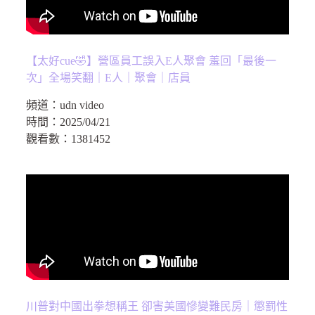
【太好cue🤣】營區員工誤入E人聚會 羞回「最後一
次」全場笑翻｜E人｜聚會｜店員
頻道：
udn video
時間：
2025/04/21
觀看數：
1381452
川普對中國出拳想稱王 卻害美國慘變難民房｜懲罰性