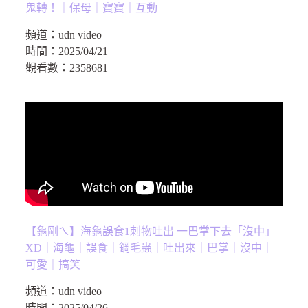
鬼轉！｜保母｜寶寶｜互動
頻道：
udn video
時間：
2025/04/21
觀看數：
2358681
【龜剛ㄟ】海龜誤食1刺物吐出 一巴掌下去「沒中」
XD｜海龜｜誤食｜鋼毛蟲｜吐出來｜巴掌｜沒中｜
可愛｜搞笑
頻道：
udn video
時間：
2025/04/26