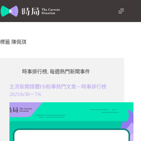
跳
至
主
要
內
容
標籤
陳佩琪
時事排行榜
,
每週熱門新聞事件
主流新聞媒體FB粉專熱門文章－時事排行榜
2025/6/30－7/6