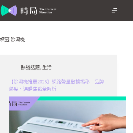
跳
至
主
要
內
容
標籤
除濕機
熱議話題
,
生活
【除濕機推薦2025】網路聲量數據揭秘！品牌
熱度、選購焦點全解析