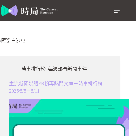
跳
至
主
要
內
容
標籤
白沙屯
時事排行榜
,
每週熱門新聞事件
主流新聞媒體FB粉專熱門文章－時事排行榜
2025/5/5－5/11