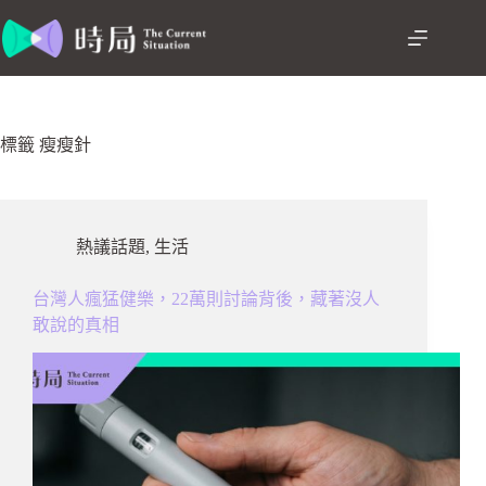
跳
至
主
要
內
容
標籤
瘦瘦針
熱議話題
,
生活
台灣人瘋猛健樂，22萬則討論背後，藏著沒人
敢說的真相