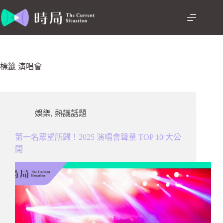
跳
至
主
要
內
容
標籤
演唱會
娛樂
,
熱議話題
第一名眾望所歸！2025 演唱會聲量 TOP 10 大公
開