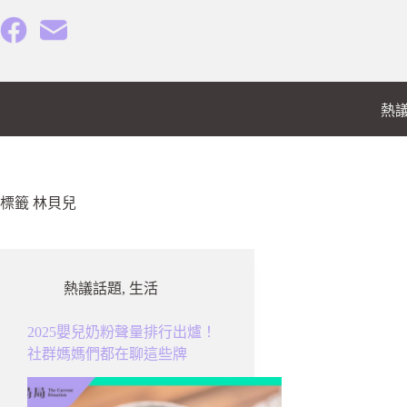
跳
至
主
要
內
熱
容
標籤
林貝兒
熱議話題
,
生活
2025嬰兒奶粉聲量排行出爐！
社群媽媽們都在聊這些牌