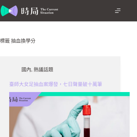
跳
至
主
要
內
容
標籤
抽血換學分
國內
,
熱議話題
臺師大女足抽血案爆發，七日聲量破十萬筆