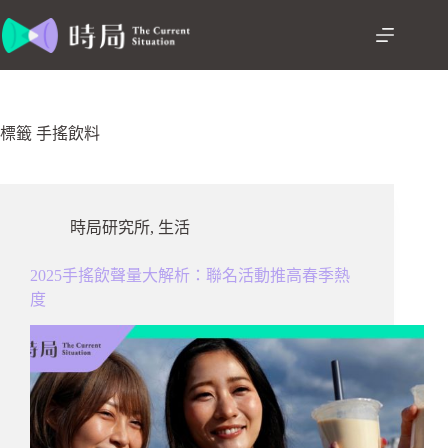
跳
至
主
要
內
容
標籤
手搖飲料
時局研究所
,
生活
2025手搖飲聲量大解析：聯名活動推高春季熱
度