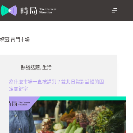
跳
至
主
要
內
容
標籤
南門市場
熱議話題
,
生活
為什麼市場一直被講到？雙北日常對話裡的固
定關鍵字