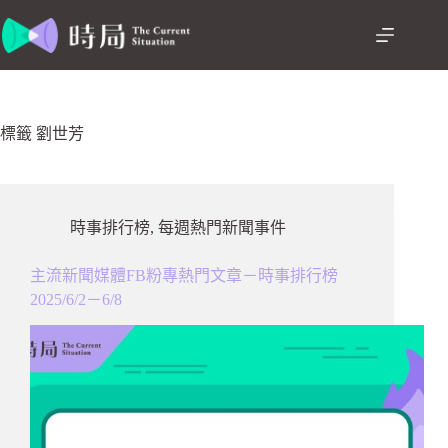
跳
至
主
要
內
容
標籤
劉世芳
時事排行榜
,
每週熱門新聞事件
主流新聞媒體FB粉專熱門文章－時事排行榜
2025/6/2－6/8