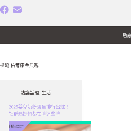
跳
至
主
要
內
熱
容
標籤
佑爾康金貝親
熱議話題
,
生活
2025嬰兒奶粉聲量排行出爐！
社群媽媽們都在聊這些牌