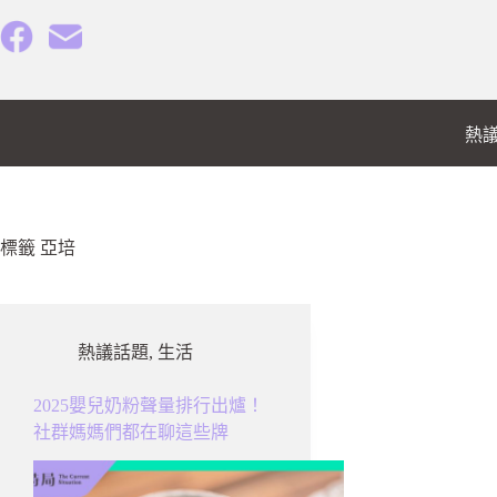
跳
至
主
要
內
熱
容
標籤
亞培
熱議話題
,
生活
2025嬰兒奶粉聲量排行出爐！
社群媽媽們都在聊這些牌