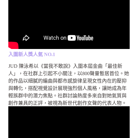
入圍新人獎人氣 NO.1
JUD 陳泳希以《當我不敢說》入圍本屆金曲「最佳新
人」，在社群上引起不小關注，以800聲量暫居首位。她
的作品以細膩的編曲與都市感旋律呈現女性內在的壓抑
與轉化，搭配視覺設計展現強烈個人風格，讓她成為年
輕族群中的潛力焦點。社群討論熱度多來自對她氣質與
創作兼具的正評，被視為新世代創作女聲的代表人物。