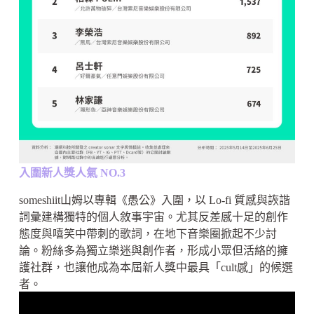
入圍新人獎人氣 NO.3
someshiit山姆以專輯《愚公》入圍，以 Lo-fi 質感與詼諧
詞彙建構獨特的個人敘事宇宙。尤其反差感十足的創作
態度與嘻笑中帶刺的歌詞，在地下音樂圈掀起不少討
論。粉絲多為獨立樂迷與創作者，形成小眾但活絡的擁
護社群，也讓他成為本屆新人獎中最具「cult感」的候選
者。