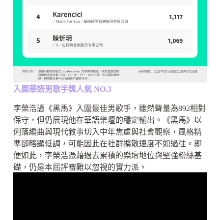
入圍華語男歌手獎人氣 NO.3
李榮浩憑《黑馬》入圍最佳男歌手，雖然聲量為892相對
保守，但仍展現他在華語樂壇的穩定輸出。《黑馬》以
俐落編曲與現代敘事切入中年焦慮與社會觀察，風格精
準卻略顯低調，可能因此在社群擴散速度不如過往。即
便如此，李榮浩憑藉過去累積的樂壇地位與堅強粉絲基
礎，仍是本屆評審難以忽視的實力派。