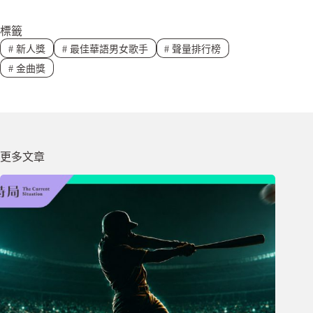
標籤
#
新人獎
#
最佳華語男女歌手
#
聲量排行榜
#
金曲獎
更多文章