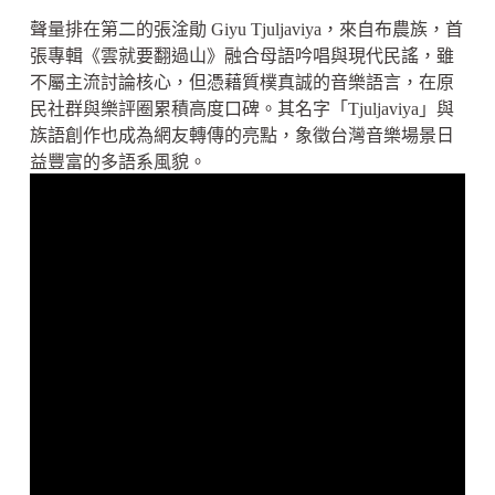
聲量排在第二的張淦勛 Giyu Tjuljaviya，來自布農族，首
張專輯《雲就要翻過山》融合母語吟唱與現代民謠，雖
不屬主流討論核心，但憑藉質樸真誠的音樂語言，在原
民社群與樂評圈累積高度口碑。其名字「Tjuljaviya」與
族語創作也成為網友轉傳的亮點，象徵台灣音樂場景日
益豐富的多語系風貌。