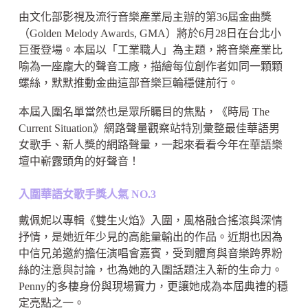
由文化部影視及流行音樂產業局主辦的第36屆金曲獎
（Golden Melody Awards, GMA）將於6月28日在台北小
巨蛋登場。本屆以「工業職人」為主題，將音樂產業比
喻為一座龐大的聲音工廠，描繪每位創作者如同一顆顆
螺絲，默默推動金曲這部音樂巨輪穩健前行。
本屆入圍名單當然也是眾所矚目的焦點，《時局 The
Current Situation》網路聲量觀察站特別彙整最佳華語男
女歌手、新人獎的網路聲量，一起來看看今年在華語樂
壇中嶄露頭角的好聲音！
入圍華語女歌手獎人氣 NO.3
戴佩妮以專輯《雙生火焰》入圍，風格融合搖滾與深情
抒情，是她近年少見的高能量輸出的作品。近期也因為
中信兄弟邀約擔任演唱會嘉賓，受到體育與音樂跨界粉
絲的注意與討論，也為她的入圍話題注入新的生命力。
Penny的多棲身份與現場實力，更讓她成為本屆典禮的穩
定亮點之一。