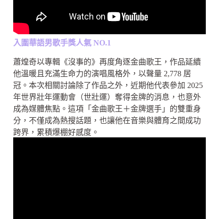
入圍華語男歌手獎人氣 NO.1
蕭煌奇以專輯《沒事的》再度角逐金曲歌王，作品延續
他溫暖且充滿生命力的演唱風格外，以聲量 2,778 居
冠。本次相關討論除了作品之外，近期他代表參加 2025
年世界壯年運動會（世壯運）奪得金牌的消息，也意外
成為媒體焦點。這項「金曲歌王＋金牌選手」的雙重身
分，不僅成為熱搜話題，也讓他在音樂與體育之間成功
跨界，累積爆棚好感度。