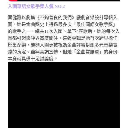
入圍華語女歌手獎人氣 NO.2
蔡健雅以劇集《不夠善良的我們》戲劇音樂設計專輯入
圍，她是金曲獎史上得過最多次「最佳國語女歌手獎」
的歌手之一，總共11次入圍、拿下4座歌后，她的每次入
圍都引起樂評界高度關注。這張專輯是她首次跨界擔任
影集配樂，能夠入圍更被視為金曲評審對她多元音樂實
踐的肯定。雖無高調宣傳，但她「金曲常勝軍」的身份
本身就具備十足討論度。