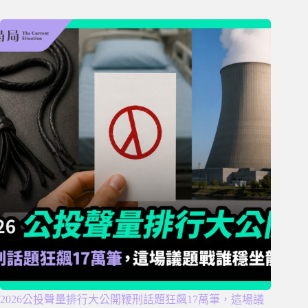
2026公投聲量排行大公開鞭刑話題狂飆17萬筆，這場議