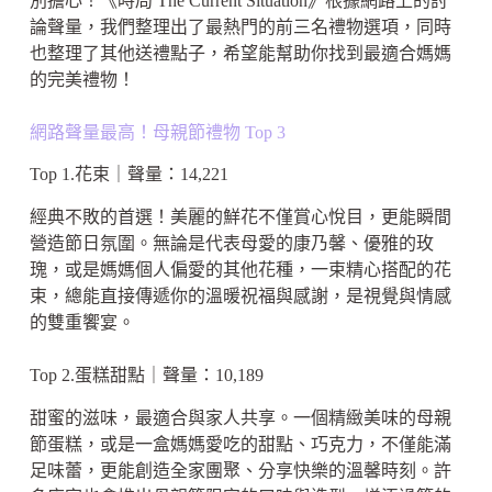
別擔心！《時局 The Current Situation》根據網路上的討
論聲量，我們整理出了最熱門的前三名禮物選項，同時
也整理了其他送禮點子，希望能幫助你找到最適合媽媽
的完美禮物！
網路聲量最高！母親節禮物 Top 3
Top 1.花束｜聲量：14,221
經典不敗的首選！美麗的鮮花不僅賞心悅目，更能瞬間
營造節日氛圍。無論是代表母愛的康乃馨、優雅的玫
瑰，或是媽媽個人偏愛的其他花種，一束精心搭配的花
束，總能直接傳遞你的溫暖祝福與感謝，是視覺與情感
的雙重饗宴。
Top 2.蛋糕甜點｜聲量：10,189
甜蜜的滋味，最適合與家人共享。一個精緻美味的母親
節蛋糕，或是一盒媽媽愛吃的甜點、巧克力，不僅能滿
足味蕾，更能創造全家團聚、分享快樂的溫馨時刻。許