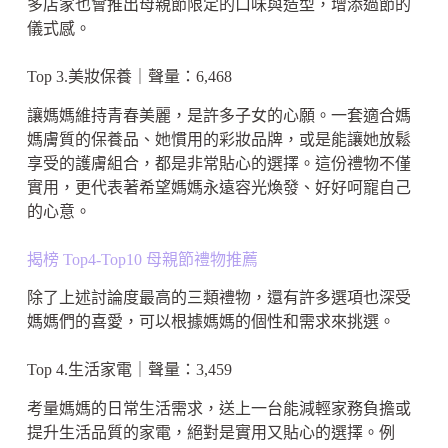
多店家也會推出母親節限定的口味與造型，增添過節的
儀式感。
Top 3.美妝保養｜聲量：6,468
讓媽媽維持青春美麗，是許多子女的心願。一套適合媽
媽膚質的保養品、她慣用的彩妝品牌，或是能讓她放鬆
享受的護膚組合，都是非常貼心的選擇。這份禮物不僅
實用，更代表著希望媽媽永遠容光煥發、好好呵寵自己
的心意。
揭榜 Top4-Top10 母親節禮物推薦
除了上述討論度最高的三類禮物，還有許多選項也深受
媽媽們的喜愛，可以根據媽媽的個性和需求來挑選。
Top 4.生活家電｜聲量：3,459
考量媽媽的日常生活需求，送上一台能減輕家務負擔或
提升生活品質的家電，絕對是實用又貼心的選擇。例