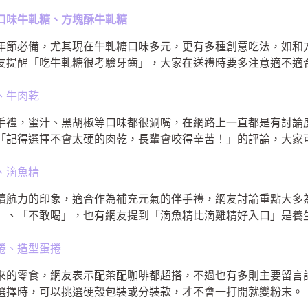
綜合口味牛軋糖、方塊酥牛軋糖
年節必備，尤其現在牛軋糖口味多元，更有多種創意吃法，如和
友提醒「吃牛軋糖很考驗牙齒」，大家在送禮時要多注意適不適
、牛肉乾
手禮，蜜汁、黑胡椒等口味都很涮嘴，在網路上一直都是有討論
「記得選擇不會太硬的肉乾，長輩會咬得辛苦！」的評論，大家
、滴魚精
續航力的印象，適合作為補充元氣的伴手禮，網友討論重點大多
」、「不敢喝」，也有網友提到「滴魚精比滴雞精好入口」是養
捲、造型蛋捲
來的零食，網友表示配茶配咖啡都超搭，不過也有多則主要留言
選擇時，可以挑選硬殼包裝或分裝款，才不會一打開就變粉末。