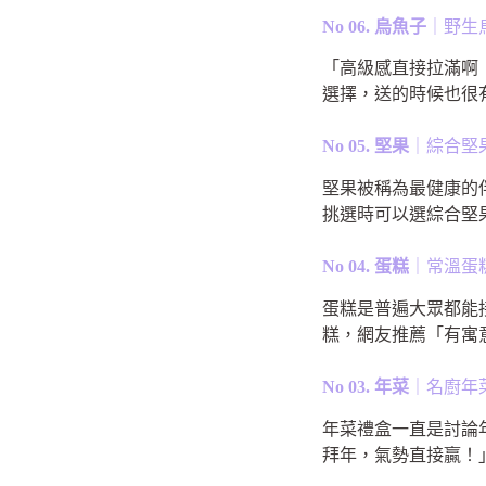
No 06. 烏魚子
｜野生
「高級感直接拉滿啊
選擇，送的時候也很
No 05. 堅果
｜綜合堅
堅果被稱為最健康的
挑選時可以選綜合堅
No 04. 蛋糕
｜常溫蛋
蛋糕是普遍大眾都能
糕，網友推薦「有寓
No 03. 年菜
｜名廚年
年菜禮盒一直是討論
拜年，氣勢直接贏！