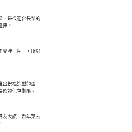
禮，是很適合長輩的
選擇。
不覺胖一圈」，所以
推出祝福造型的蛋
得確認保存期限。
網友大讚「帶年菜去
。