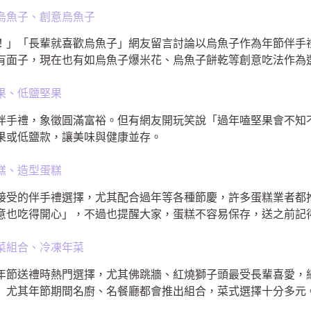
烏魚子、創意烏魚子
！」「長輩就喜歡烏魚子」網友留言討論以烏魚子作為年節伴手
有面子，現在也有如烏魚子爆米花、烏魚子餅乾等創意吃法作為
果、低鹽堅果
伴手禮，象徵圓滿富裕。但有網友開玩笑說「過年嗑堅果會不知
果或低鹽款，讓美味與健康並存。
糕、造型蛋糕
接受的伴手禮選擇，尤其配合過年等各種節慶，許多蛋糕業者都
意也吃得開心」，不過也提醒大家，蛋糕不容易保存，送之前記
菜組合、冷凍年菜
年節送禮時熱門選擇，尤其佛跳牆、紅燒獅子頭最受長輩喜愛，
」尤其年節期間名廚、名餐廳都會推出組合，菜式選擇十分多元