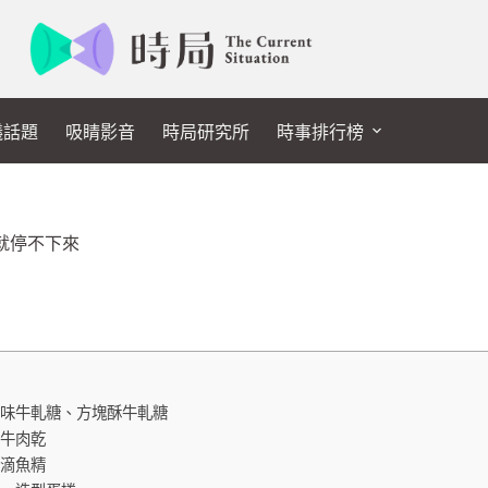
議話題
吸睛影音
時局研究所
時事排行榜
就停不下來
綜合口味牛軋糖、方塊酥牛軋糖
、牛肉乾
、滴魚精