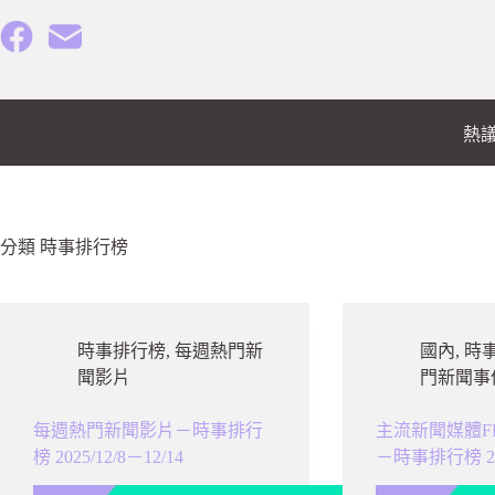
跳
至
主
要
內
熱
容
分類
時事排行榜
時事排行榜
,
每週熱門新
國內
,
時
聞影片
門新聞事
每週熱門新聞影片－時事排行
主流新聞媒體F
榜 2025/12/8－12/14
－時事排行榜 2025