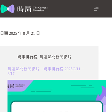
跳
至
主
要
內
容
日期
2025 年 8 月 21 日
時事排行榜
,
每週熱門新聞影片
每週熱門新聞影片－時事排行榜 2025/8/11－
8/17