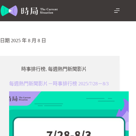
跳
至
主
要
內
容
日期
2025 年 8 月 8 日
時事排行榜
,
每週熱門新聞影片
每週熱門新聞影片－時事排行榜 2025/7/28－8/3