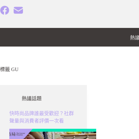
跳
至
主
要
內
熱
容
標籤
GU
熱議話題
快時尚品牌誰最受歡迎？社群
聲量與消費者評價一次看