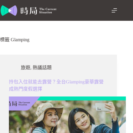
跳
至
主
要
內
容
標籤
Glamping
旅遊
,
熱議話題
拎包入住就能去露營？全台Glamping豪華露營
成熱門度假選擇