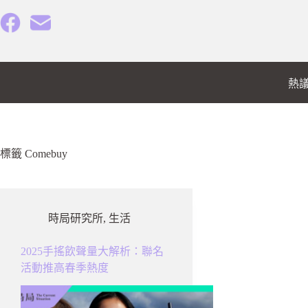
跳
至
主
要
內
熱
容
標籤
Comebuy
時局研究所
,
生活
2025手搖飲聲量大解析：聯名
活動推高春季熱度