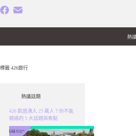
跳
至
主
要
內
熱
容
標籤
426遊行
熱議話題
426 凱道湧入 25 萬人？你不能
錯過的 5 大話題與焦點