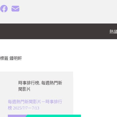
跳
至
主
要
內
熱
容
標籤
鍾明軒
時事排行榜
,
每週熱門新
聞影片
每週熱門新聞影片－時事排行
榜 2025/7/7－7/13