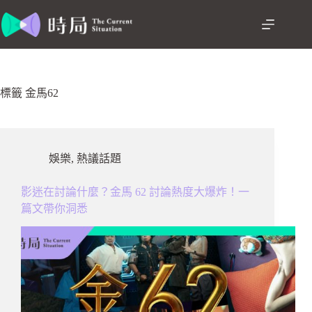
跳
至
主
要
內
容
標籤
金馬62
娛樂
,
熱議話題
影迷在討論什麼？金馬 62 討論熱度大爆炸！一
篇文帶你洞悉