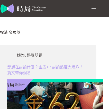
跳
至
主
要
內
容
標籤
金馬獎
娛樂
,
熱議話題
影迷在討論什麼？金馬 62 討論熱度大爆炸！一
篇文帶你洞悉