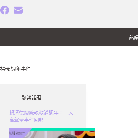
跳
至
主
要
內
熱
容
標籤
週年事件
熱議話題
賴清德總統執政滿週年：十大
高聲量事件回顧