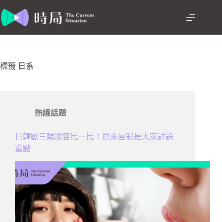
跳
至
主
要
內
容
標籤
日系
熱議話題
日韓歐三類妝容比一比！原來唇彩是大家討論
重點