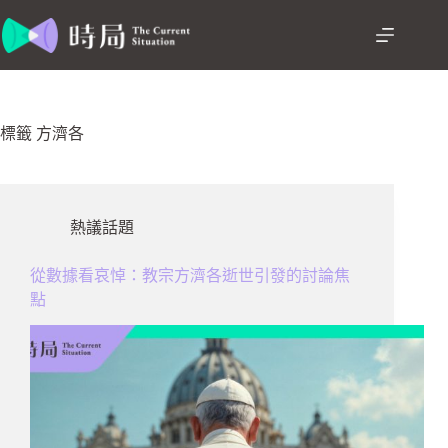
跳
至
主
要
內
容
標籤
方濟各
熱議話題
從數據看哀悼：教宗方濟各逝世引發的討論焦
點