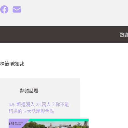
跳
至
主
要
內
熱
容
標籤
戰獨裁
熱議話題
426 凱道湧入 25 萬人？你不能
錯過的 5 大話題與焦點